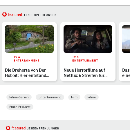
red
featu
LESEEMPFEHLUNGEN
TV &
TV &
ENTERTAINMENT
ENTERTAINMENT
Die Drehorte von Der
Neue Horrorfilme auf
Das
Hobbit: Hier entstand
Netflix: 6 Streifen für
eine
Mittelerde
Deinen Gruselabend
Dan
Filme-Serien
Entertainment
Film
Filme
Ende-Erklaert
red
featu
LESEEMPFEHLUNGEN