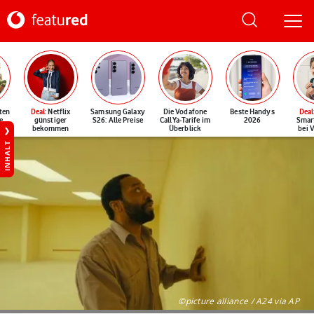
ten
Deal
: Netflix
Samsung Galaxy
Die Vodafone
Beste Handys
Deal
e
günstiger
S26: Alle Preise
CallYa-Tarife im
2026
Smar
bekommen
Überblick
bei 
INHALT
©picture alliance / A24 via AP