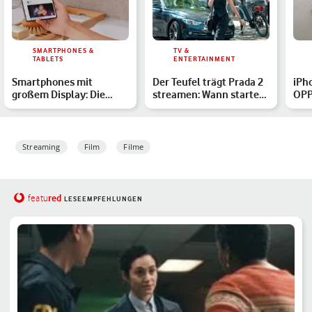
SMARTPHONES &
TV &
TABLETS
ENTERTAINMENT
Smartphones mit
Der Teufel trägt Prada 2
iPh
großem Display: Die
streamen: Wann startet
OPP
besten Modelle im
die Glamour-Komöd…
Kam
Überblick
Streaming
Film
Filme
red
featu
LESEEMPFEHLUNGEN