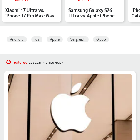
Xiaomi 17 Ultra vs.
Samsung Galaxy S26
iPh
iPhone 17 Pro Max: Was
Ultra vs. Apple iPhone 17
Gal
sind die größten Unter…
Pro Max: Die Premium…
lei
Android
Ios
Apple
Vergleich
Oppo
red
featu
LESEEMPFEHLUNGEN