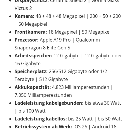
Displayschutz:
Ceramic Shield 2
|
Gorilla Glass
Victus 2
Kamera:
48 + 48 + 48 Megapixel
|
200 + 50 + 200
+ 50 Megapixel
Frontkamera:
18 Megapixel
|
50 Megapixel
Prozessor:
Apple A19 Pro
|
Qualcomm
Snapdragon 8 Elite Gen 5
Arbeitsspeicher:
12 Gigabyte | 12 Gigabyte oder
16 Gigabyte
Speicherplatz:
256/512 Gigabyte oder 1/2
Terabyte
|
512 Gigabyte
Akkukapazität:
4.823 Milliamperestunden
|
7.050 Milliamperestunden
Ladeleistung kabelgebunden:
bis etwa 36 Watt
|
bis 100 Watt
Ladeleistung kabellos:
bis 25 Watt
|
bis 50 Watt
Betriebssystem ab Werk:
iOS 26
|
Android 16