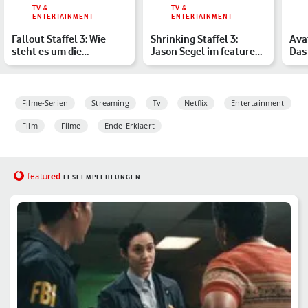
TV &
TV &
ENTERTAINMENT
ENTERTAINMENT
Fallout Staffel 3: Wie
Shrinking Staffel 3:
Avat
steht es um die
Jason Segel im featured-
Das
Fortsetzung der
Interview – alle Inf…
„Fir
Amazon-Ser…
Filme-Serien
Streaming
Tv
Netflix
Entertainment
Film
Filme
Ende-Erklaert
red
featu
LESEEMPFEHLUNGEN