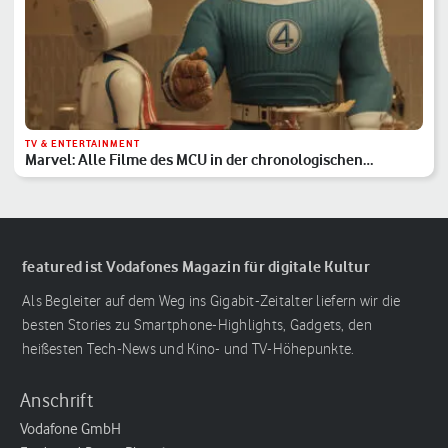
TV & ENTERTAINMENT
Marvel: Alle Filme des MCU in der chronologischen
Reihenfolge
featured ist Vodafones Magazin für digitale Kultur
Als Begleiter auf dem Weg ins Gigabit-Zeitalter liefern wir die
besten Stories zu Smartphone-Highlights, Gadgets, den
heißesten Tech-News und Kino- und TV-Höhepunkte.
Anschrift
Vodafone GmbH