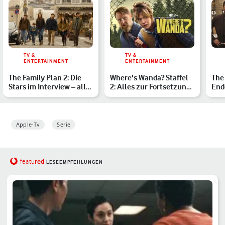
TV &
TV &
ENTERTAINMENT
ENTERTAINMENT
The Family Plan 2: Die
Where's Wanda? Staffel
The 
Stars im Interview – alle
2: Alles zur Fortsetzung
End
Infos zur Fortse…
der Apple TV+ Ser…
Mat
Apple-Tv
Serie
red
featu
LESEEMPFEHLUNGEN