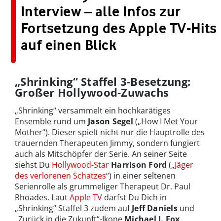
Interview – alle Infos zur
Fortsetzung des Apple TV-Hits
auf einen Blick
„Shrinking“ Staffel 3-Besetzung:
Großer Hollywood-Zuwachs
„Shrinking“ versammelt ein hochkarätiges
Ensemble rund um
Jason Segel
(„How I Met Your
Mother“). Dieser spielt nicht nur die Hauptrolle des
trauernden Therapeuten Jimmy, sondern fungiert
auch als Mitschöpfer der Serie. An seiner Seite
siehst Du
Hollywood-Star
Harrison Ford
(„
Jäger
des verlorenen Schatzes
“) in einer seltenen
Serienrolle als grummeliger Therapeut Dr. Paul
Rhoades. Laut
Apple TV
darfst Du Dich in
„Shrinking“ Staffel 3 zudem auf
Jeff Daniels
und
„Zurück in die Zukunft“-Ikone
Michael J. Fox