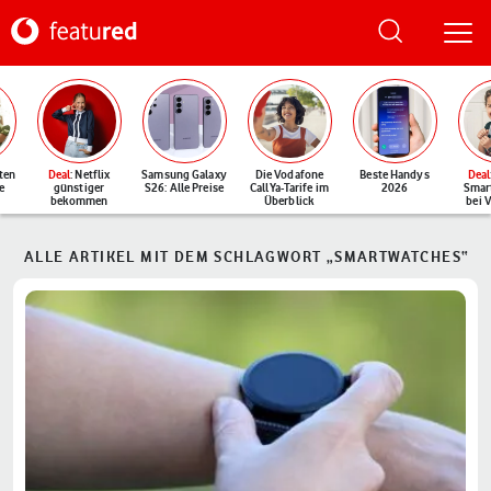
ten
Deal
: Netflix
Samsung Galaxy
Die Vodafone
Beste Handys
Deal
e
günstiger
S26: Alle Preise
CallYa-Tarife im
2026
Smar
bekommen
Überblick
bei 
ALLE ARTIKEL MIT DEM SCHLAGWORT „SMARTWATCHES“