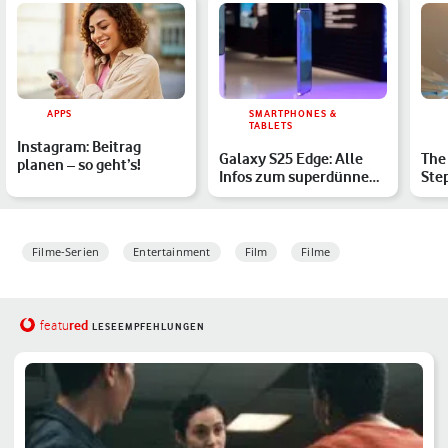
APPS
SMARTPHONES &
TABLETS
Instagram: Beitrag
Galaxy S25 Edge: Alle
The 
planen – so geht’s!
Infos zum superdünnen
Ste
Samsung-Handy
zum
Filme-Serien
Entertainment
Film
Filme
red
featu
LESEEMPFEHLUNGEN