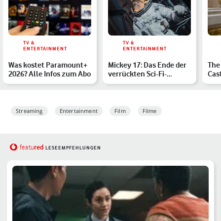
TV &
TV &
ENTERTAINMENT
ENTERTAINMENT
Was kostet Paramount+
Mickey 17: Das Ende der
The 
2026? Alle Infos zum Abo
verrückten Sci-Fi-
Cast
Komödie erklärt
Sch
Streaming
Entertainment
Film
Filme
red
featu
LESEEMPFEHLUNGEN