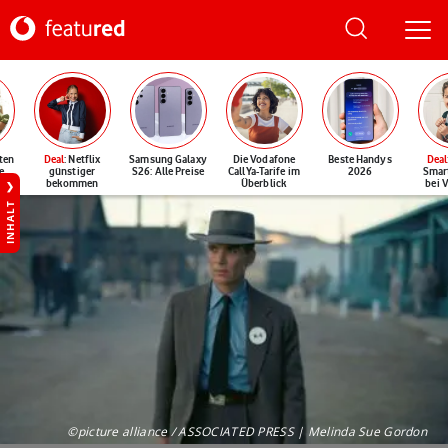
ten
Deal
: Netflix
Samsung Galaxy
Die Vodafone
Beste Handys
Deal
e
günstiger
S26: Alle Preise
CallYa-Tarife im
2026
Smar
bekommen
Überblick
bei 
INHALT
©picture alliance / ASSOCIATED PRESS | Melinda Sue Gordon