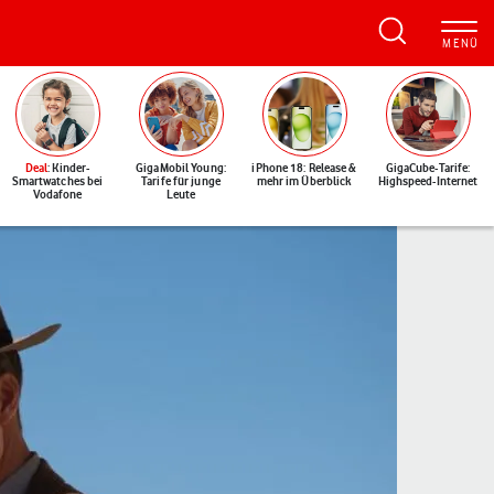
Deal
: Kinder-
GigaMobil Young:
iPhone 18: Release &
GigaCube-Tarife:
Smartwatches bei
Tarife für junge
mehr im Überblick
Highspeed-Internet
Vodafone
Leute