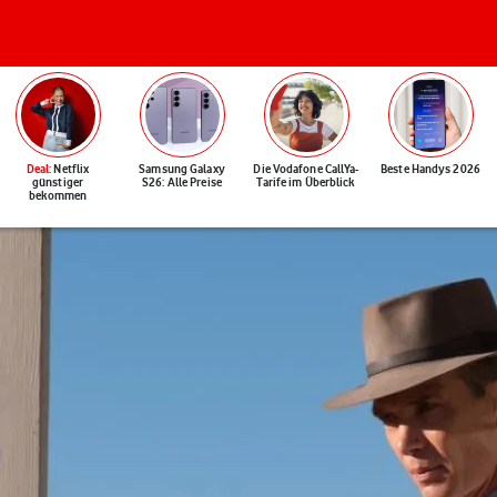
Deal
: Netflix
Samsung Galaxy
Die Vodafone CallYa-
Beste Handys 2026
günstiger
S26: Alle Preise
Tarife im Überblick
bekommen