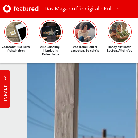
Das Magazin für digitale Kultur
Vodafone: SIM-Karte
Alle Samsung-
Vodafone-Router
Handy auf Raten
freischalten
Handys in
tauschen: So geht's
kaufen: Alle Infos
Reihenfolge
INHALT