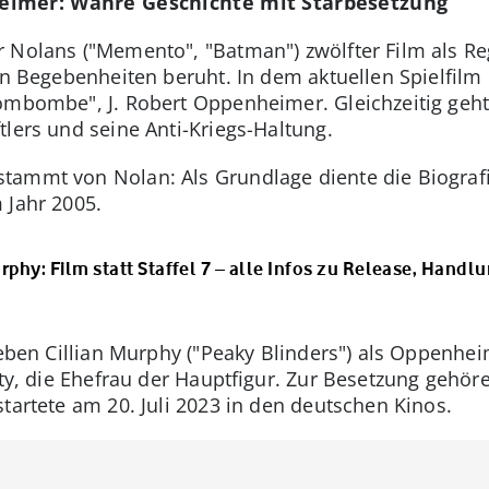
eimer: Wahre Geschichte mit Starbesetzung
 Nolans ("Memento", "Batman") zwölfter Film als Re
en Begebenheiten beruht. In dem aktuellen Spielfilm
ombombe", J. Robert Oppenheimer. Gleichzeitig geht
tlers und seine Anti-Kriegs-Haltung.
tammt von Nolan: Als Grundlage diente die Biografi
 Jahr 2005.
rphy: Film statt Staffel 7 – alle Infos zu Release, Handl
Neben Cillian Murphy ("Peaky Blinders") als Oppenheim
itty, die Ehefrau der Hauptfigur. Zur Besetzung ge
tartete am 20. Juli 2023 in den deutschen Kinos.