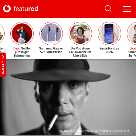
ten
Deal
: Netflix
Samsung Galaxy
Die Vodafone
Beste Handys
Deal
e
günstiger
S26: Alle Preise
CallYa-Tarife im
2026
Smar
bekommen
Überblick
bei 
INHALT
©Universal Studios. All Rights Reserved.