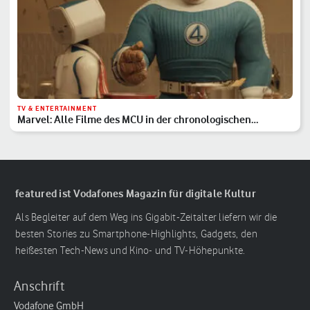
TV & ENTERTAINMENT
Marvel: Alle Filme des MCU in der chronologischen
Reihenfolge
featured ist Vodafones Magazin für digitale Kultur
Als Begleiter auf dem Weg ins Gigabit-Zeitalter liefern wir die
besten Stories zu Smartphone-Highlights, Gadgets, den
heißesten Tech-News und Kino- und TV-Höhepunkte.
Anschrift
Vodafone GmbH