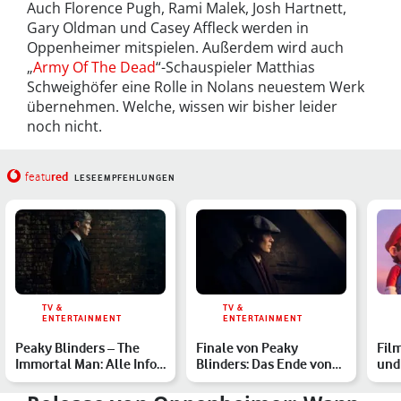
Auch Florence Pugh, Rami Malek, Josh Hartnett,
Gary Oldman und Casey Affleck werden in
Oppenheimer mitspielen. Außerdem wird auch
„
Army Of The Dead
“-Schauspieler Matthias
Schweighöfer eine Rolle in Nolans neuestem Werk
übernehmen. Welche, wissen wir bisher leider
noch nicht.
red
featu
LESEEMPFEHLUNGEN
TV &
TV &
ENTERTAINMENT
ENTERTAINMENT
Peaky Blinders – The
Finale von Peaky
Film
Immortal Man: Alle Infos
Blinders: Das Ende von
und
zum Netflix-Film
Staffel 6 erklärt
Hig
im…