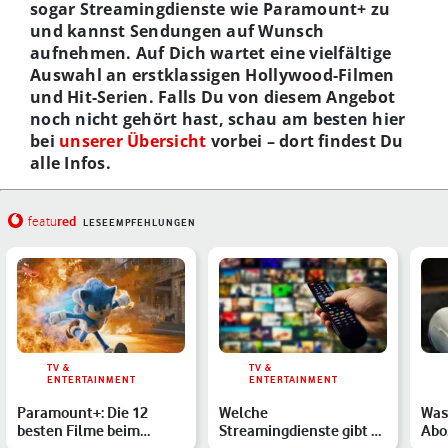
sogar Streamingdienste wie Paramount+ zu
und kannst Sendungen auf Wunsch
aufnehmen. Auf Dich wartet eine vielfältige
Auswahl an erstklassigen Hollywood-Filmen
und Hit-Serien. Falls Du von diesem Angebot
noch nicht gehört hast, schau am besten hier
bei
unserer Übersicht
vorbei – dort findest Du
alle Infos.
red
featu
LESEEMPFEHLUNGEN
TV &
TV &
ENTERTAINMENT
ENTERTAINMENT
Paramount+: Die 12
Welche
Was
besten Filme beim
Streamingdienste gibt es
Abo