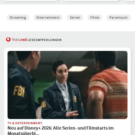
Streamingdienst im Jahr
in Deutschland? Die
Übe
2025
große Übersic…
Streaming
Entertainment
Serien
Filme
Paramount
red
featu
LESEEMPFEHLUNGEN
TV & ENTERTAINMENT
Neu auf Disney+ 2026: Alle Serien- und Filmstarts im
Monatsüberbl…