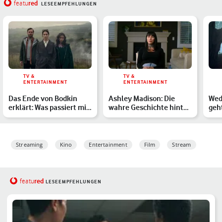
red
featu
LESEEMPFEHLUNGEN
TV &
TV &
ENTERTAINMENT
ENTERTAINMENT
Das Ende von Bodkin
Ashley Madison: Die
Wed
erklärt: Was passiert mit
wahre Geschichte hinter
geht
Emmy, Gilbert und D…
der Netflix-Doku
Horr
…
Streaming
Kino
Entertainment
Film
Stream
red
featu
LESEEMPFEHLUNGEN