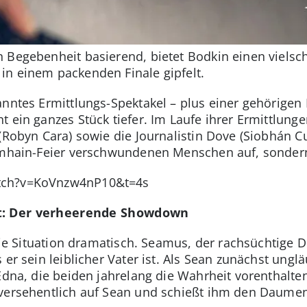
Begebenheit basierend, bietet Bodkin einen vielschi
in einem packenden Finale gipfelt.
anntes Ermittlungs-Spektakel – plus einer gehörigen
t ein ganzes Stück tiefer. Im Laufe ihrer Ermittlung
(Robyn Cara) sowie die Journalistin Dove (Siobhán C
Samhain-Feier verschwundenen Menschen auf, sondern
tch?v=KoVnzw4nP10&t=4s
rt: Der verheerende Showdown
 die Situation dramatisch. Seamus, der rachsüchtige 
 er sein leiblicher Vater ist. Als Sean zunächst ungl
 Edna, die beiden jahrelang die Wahrheit vorenthalte
 versehentlich auf Sean und schießt ihm den Daumen