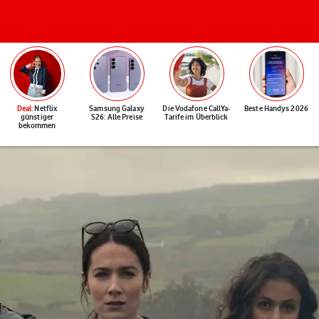
Deal
: Netflix
Samsung Galaxy
Die Vodafone CallYa-
Beste Handys 2026
günstiger
S26: Alle Preise
Tarife im Überblick
bekommen