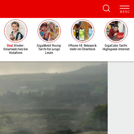
Deal
: Kinder-
GigaMobil Young:
iPhone 18: Release &
GigaCube-Tarife:
Smartwatches bei
Tarife für junge
mehr im Überblick
Highspeed-Internet
Vodafone
Leute