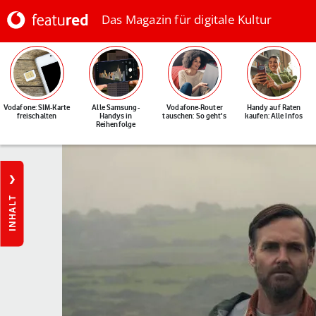
Das Magazin für digitale Kultur
Vodafone: SIM-Karte
Alle Samsung-
Vodafone-Router
Handy auf Raten
freischalten
Handys in
tauschen: So geht's
kaufen: Alle Infos
Reihenfolge
INHALT