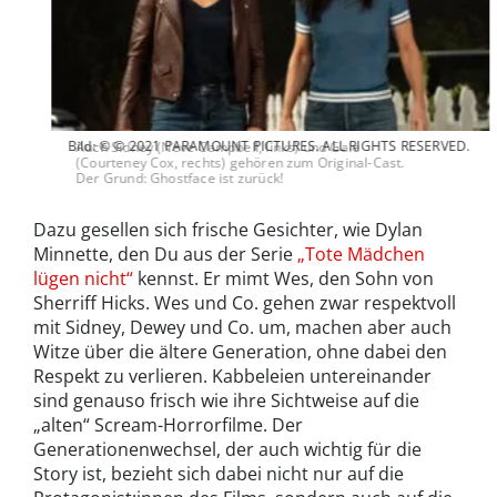
Bild: © © 2021 PARAMOUNT PICTURES. ALL RIGHTS RESERVED.
Auch Sidney (Neve Campbell, links) und Gale
(Courteney Cox, rechts) gehören zum Original-Cast.
Der Grund: Ghostface ist zurück!
Dazu gesellen sich frische Gesichter, wie Dylan
Minnette, den Du aus der Serie
„Tote Mädchen
lügen nicht“
kennst. Er mimt Wes, den Sohn von
Sherriff Hicks. Wes und Co. gehen zwar respektvoll
mit Sidney, Dewey und Co. um, machen aber auch
Witze über die ältere Generation, ohne dabei den
Respekt zu verlieren. Kabbeleien untereinander
sind genauso frisch wie ihre Sichtweise auf die
„alten“ Scream-Horrorfilme. Der
Generationenwechsel, der auch wichtig für die
Story ist, bezieht sich dabei nicht nur auf die