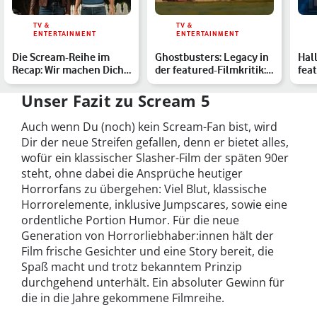
TV &
TV &
ENTERTAINMENT
ENTERTAINMENT
Die Scream-Reihe im
Ghostbusters: Legacy in
Hall
Recap: Wir machen Dich
der featured-Filmkritik:
feat
bereit für den fünften…
Geisterreiches S…
Kle
Unser Fazit zu Scream 5
Auch wenn Du (noch) kein Scream-Fan bist, wird
Dir der neue Streifen gefallen, denn er bietet alles,
wofür ein klassischer Slasher-Film der späten 90er
steht, ohne dabei die Ansprüche heutiger
Horrorfans zu übergehen: Viel Blut, klassische
Horrorelemente, inklusive Jumpscares, sowie eine
ordentliche Portion Humor. Für die neue
Generation von Horrorliebhaber:innen hält der
Film frische Gesichter und eine Story bereit, die
Spaß macht und trotz bekanntem Prinzip
durchgehend unterhält. Ein absoluter Gewinn für
die in die Jahre gekommene Filmreihe.