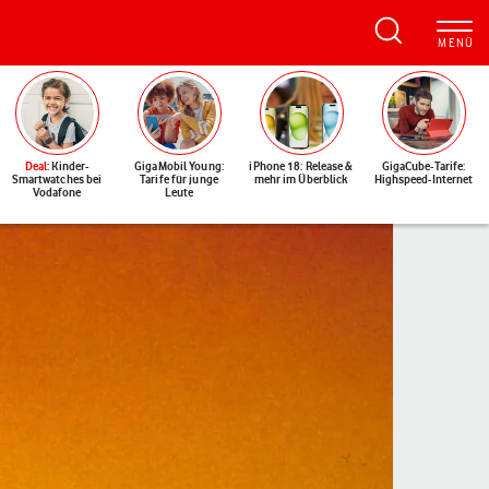
Deal
: Kinder-
GigaMobil Young:
iPhone 18: Release &
GigaCube-Tarife:
Smartwatches bei
Tarife für junge
mehr im Überblick
Highspeed-Internet
Vodafone
Leute