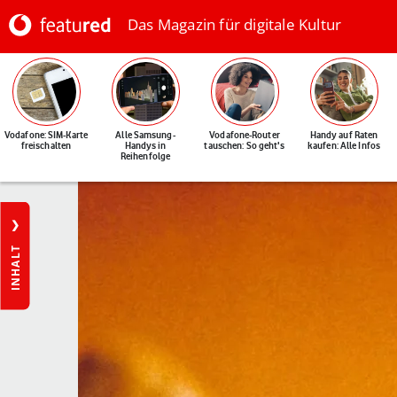
Das Magazin für digitale Kultur
Vodafone: SIM-Karte
Alle Samsung-
Vodafone-Router
Handy auf Raten
freischalten
Handys in
tauschen: So geht's
kaufen: Alle Infos
Reihenfolge
INHALT