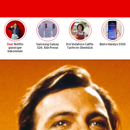
Deal
: Netflix
Samsung Galaxy
Die Vodafone CallYa-
Beste Handys 2026
günstiger
S26: Alle Preise
Tarife im Überblick
bekommen