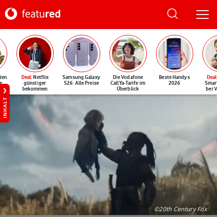
ten
Deal
: Netflix
Samsung Galaxy
Die Vodafone
Beste Handys
Deal
e
günstiger
S26: Alle Preise
CallYa-Tarife im
2026
Smar
bekommen
Überblick
bei 
INHALT
©20th Century Fox