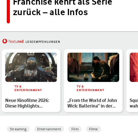
Franchise kehrt als Serie
zurück – alle Infos
red
featu
LESEEMPFEHLUNGEN
TV &
TV &
ENTERTAINMENT
ENTERTAINMENT
Neue Kinofilme 2026:
„From the World of John
Squ
Diese Highlights
Wick: Ballerina“ in der
wah
erwarten Dich
Kritik: Trifft da…
in d
Streaming
Entertainment
Film
Filme