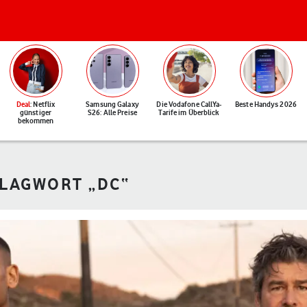
Deal
: Netflix
Samsung Galaxy
Die Vodafone CallYa-
Beste Handys 2026
günstiger
S26: Alle Preise
Tarife im Überblick
bekommen
HLAGWORT „DC“