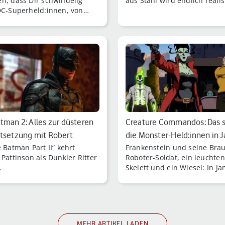
n, dass Dir schwindelig
aus Stahl wird endlich realis
DC-Superheld:innen, von
es auch im Kino mittlerweile
enge gibt.
tman 2: Alles zur düsteren
Creature Commandos: Das 
tsetzung mit Robert
die Monster-Held:innen in 
 Batman Part II“ kehrt
Frankenstein und seine Brau
…
Gunn…
 Pattinson als Dunkler Ritter
Roboter-Soldat, ein leuchte
.
Skelett und ein Wiesel: In J
Gunns neuer Animationsser
„Creature Comma [...]
MEHR ARTIKEL LADEN