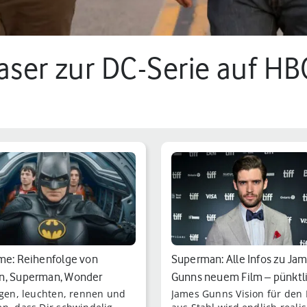
easer zur DC-Serie auf HB
.
me: Reihenfolge von
Superman: Alle Infos zu Ja
n, Superman, Wonder
Gunns neuem Film – pünktl
iegen, leuchten, rennen und
James Gunns Vision für den
 und Co.
zum Ki…