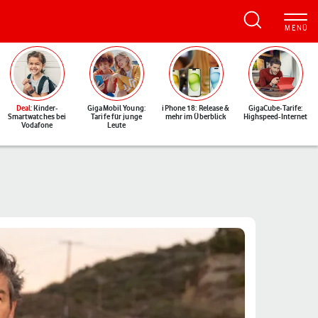
Deal
: Kinder-
GigaMobil Young:
iPhone 18: Release &
GigaCube-Tarife:
Smartwatches bei
Tarife für junge
mehr im Überblick
Highspeed-Internet
Vodafone
Leute