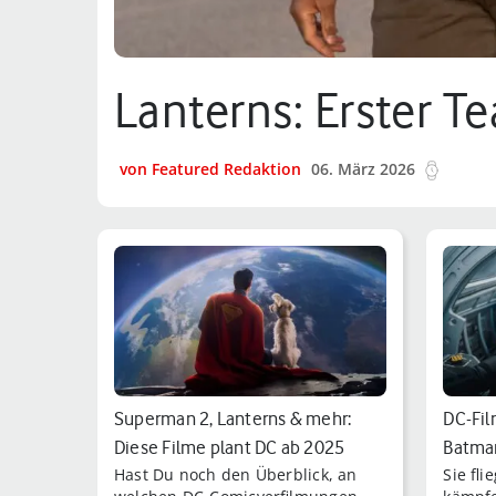
Lanterns: Erster T
von Featured Redaktion
06. März 2026
10 min
Superman 2, Lanterns & mehr:
DC-Fil
Diese Filme plant DC ab 2025
Batma
Hast Du noch den Überblick, an
Sie fl
Woman