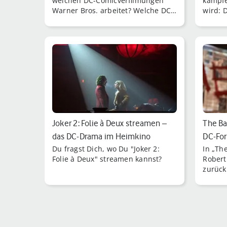
welchen DC-Comicverfilmungen
kämpfe
Warner Bros. arbeitet? Welche DC-
wird: 
Filme für 2025 und danach geplant
denen 
sind, erfährst Du hier.
eine M
Joker 2: Folie à Deux streamen –
The Ba
das DC-Drama im Heimkino
DC-For
Du fragst Dich, wo Du "Joker 2:
In „The
Pattin
Folie à Deux" streamen kannst?
Robert
zurück