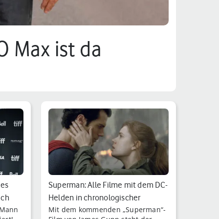
O Max ist da
mes
Superman: Alle Filme mit dem DC-
ich
Helden in chronologischer
 Mann
Mit dem kommenden „Superman“-
Reihenf…