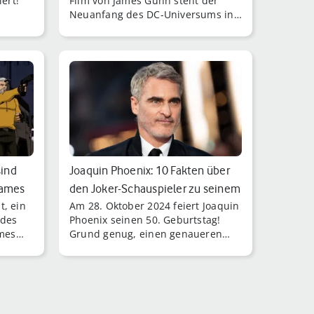
iert!
Film von James Gunn steht der
Neuanfang des DC-Universums in
den Startlöchern.
sind
Joaquin Phoenix: 10 Fakten über
James
den Joker-Schauspieler zu seinem
t, ein
Am 28. Oktober 2024 feiert Joaquin
…
ndes
Phoenix seinen 50. Geburtstag!
ames
Grund genug, einen genaueren
ie
Blick auf das Leben des
begnadeten Schauspielers zu
werfen.