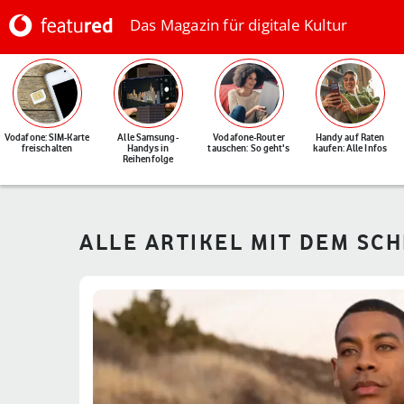
Das Magazin für digitale Kultur
Vodafone: SIM-Karte
Alle Samsung-
Vodafone-Router
Handy auf Raten
freischalten
Handys in
tauschen: So geht's
kaufen: Alle Infos
Reihenfolge
ALLE ARTIKEL MIT DEM SC