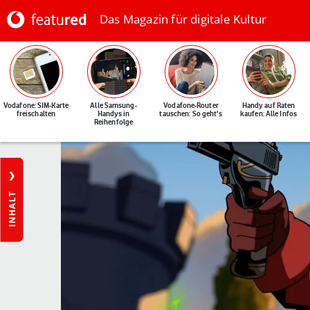
Das Magazin für digitale Kultur
Vodafone: SIM-Karte
Alle Samsung-
Vodafone-Router
Handy auf Raten
freischalten
Handys in
tauschen: So geht's
kaufen: Alle Infos
Reihenfolge
INHALT