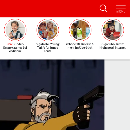
Deal
: Kinder-
GigaMobil Young:
iPhone 18: Release &
GigaCube-Tarife:
Smartwatches bei
Tarife für junge
mehr im Überblick
Highspeed-Internet
Vodafone
Leute