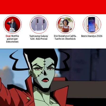
Deal
: Netflix
Samsung Galaxy
Die Vodafone CallYa-
Beste Handys 2026
günstiger
S26: Alle Preise
Tarife im Überblick
bekommen