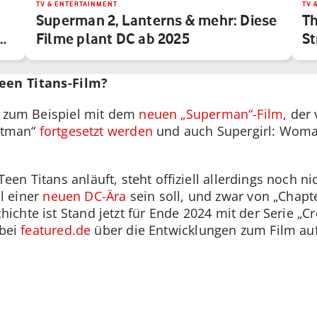
TV & ENTERTAINMENT
TV 
Superman 2, Lanterns & mehr: Diese
Th
…
Filme plant DC ab 2025
S
een Titans-Film?
, zum Beispiel mit dem
neuen „Superman“-Film
, der
Batman“
fortgesetzt werden
und auch Supergirl: Woma
en Titans anläuft, steht offiziell allerdings noch n
il einer
neuen DC-Ära
sein soll, und zwar von „Chap
ichte ist Stand jetzt für Ende 2024 mit der Serie 
 bei
featured.de
über die Entwicklungen zum Film au