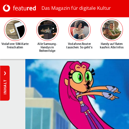
Das Magazin für digitale Kultur
Vodafone: SIM-Karte
Alle Samsung-
Vodafone-Router
Handy auf Raten
freischalten
Handys in
tauschen: So geht's
kaufen: Alle Infos
Reihenfolge
INHALT