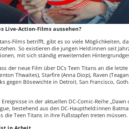
s Live-Action-Films aussehen?
ns-Films betrifft, gibt es so viele Möglichkeiten, 
stehen. So existieren die jungen Held:innen seit Jah
tionen, mit sich ständig erweiternden Hintergrundge
ss der neue Film über DCs Teen Titans an die letzte 
enton Thwaites), Starfire (Anna Diop), Raven (Teagan
cks gegen Bösewichte in Detroit, San Francisco, Got
 Ereignisse in der aktuellen DC-Comic-Reihe „Dawn o
e League, bestehend aus den DC-Hauptheld:innen B
s die Teen Titans in ihre Fußstapfen treten müssen.
st in Arbeit