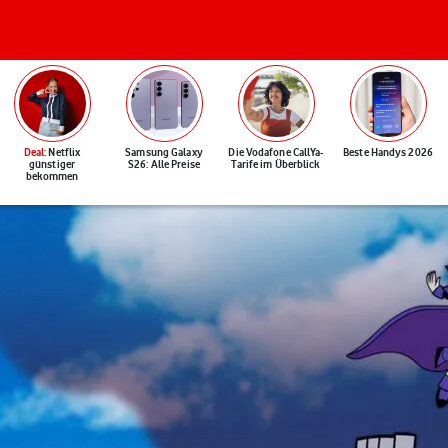
Deal
: Netflix
Samsung Galaxy
Die Vodafone CallYa-
Beste Handys 2026
günstiger
S26: Alle Preise
Tarife im Überblick
bekommen