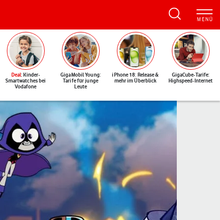
Deal
: Kinder-
GigaMobil Young:
iPhone 18: Release &
GigaCube-Tarife:
Smartwatches bei
Tarife für junge
mehr im Überblick
Highspeed-Internet
Vodafone
Leute