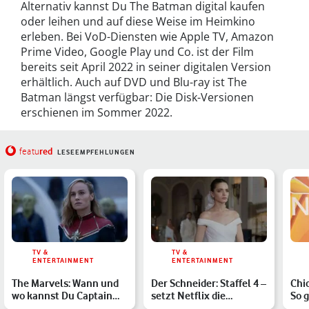
Alternativ kannst Du The Batman digital kaufen
oder leihen und auf diese Weise im Heimkino
erleben. Bei VoD-Diensten wie Apple TV, Amazon
Prime Video, Google Play und Co. ist der Film
bereits seit April 2022 in seiner digitalen Version
erhältlich. Auch auf DVD und Blu-ray ist The
Batman längst verfügbar: Die Disk-Versionen
erschienen im Sommer 2022.
red
featu
LESEEMPFEHLUNGEN
TV &
TV &
ENTERTAINMENT
ENTERTAINMENT
The Marvels: Wann und
Der Schneider: Staffel 4 –
Chic
wo kannst Du Captain
setzt Netflix die
So g
Marvel 2 streamen?
türkische Hitserie f…
und