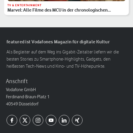
TV & ENTERTAINMENT
Marvel: Alle Filme des MCU in der chronologischen
Reihenfolge
featured ist Vodafones Magazin für digitale Kultur
Als Begleiter auf dem Weg ins Gigabit-Zeitalter liefern wir die
besten Stories zu Smartphone-Highlights, Gadgets, den
heißesten Tech-News und Kino- und TV-Höhepunkte.
Anschrift
Vodafone GmbH
Ferdinand-Braun-Platz 1
40549 Düsseldorf