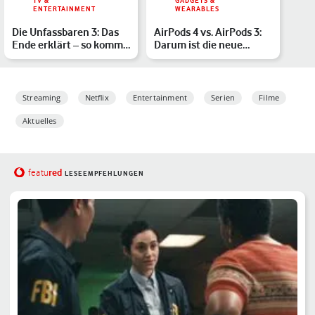
TV &
GADGETS &
ENTERTAINMENT
WEARABLES
Die Unfassbaren 3: Das
AirPods 4 vs. AirPods 3:
Ende erklärt – so kommt
Darum ist die neue
es zum finalen Plo…
Generation eine echte…
Streaming
Netflix
Entertainment
Serien
Filme
Aktuelles
red
featu
LESEEMPFEHLUNGEN