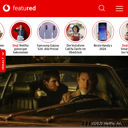
ten
Deal
: Netflix
Samsung Galaxy
Die Vodafone
Beste Handys
Deal
e
günstiger
S26: Alle Preise
CallYa-Tarife im
2026
Smar
bekommen
Überblick
bei 
INHALT
©2025 Netflix, Inc.