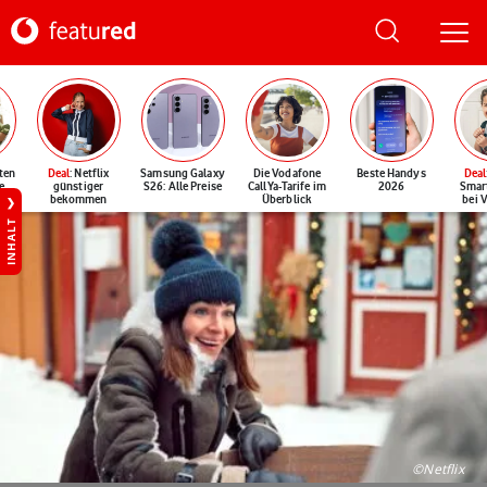
ten
Deal
: Netflix
Samsung Galaxy
Die Vodafone
Beste Handys
Deal
e
günstiger
S26: Alle Preise
CallYa-Tarife im
2026
Smar
bekommen
Überblick
bei 
INHALT
©Netflix