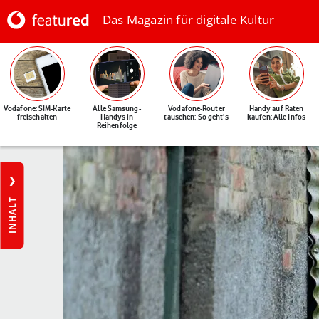
Das Magazin für digitale Kultur
Vodafone: SIM-Karte
Alle Samsung-
Vodafone-Router
Handy auf Raten
freischalten
Handys in
tauschen: So geht's
kaufen: Alle Infos
Reihenfolge
INHALT