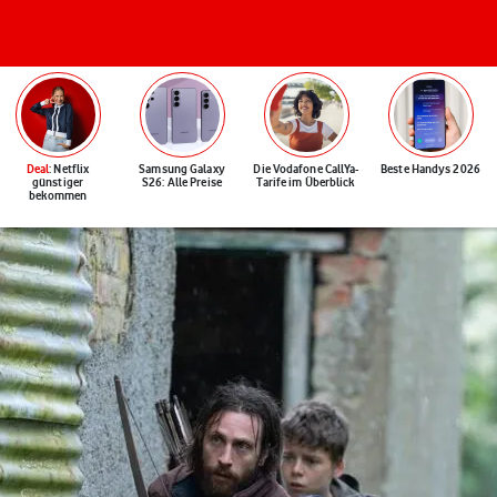
Deal
: Netflix
Samsung Galaxy
Die Vodafone CallYa-
Beste Handys 2026
günstiger
S26: Alle Preise
Tarife im Überblick
bekommen