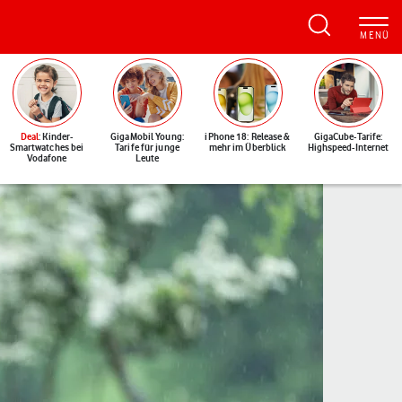
Deal
: Kinder-
GigaMobil Young:
iPhone 18: Release &
GigaCube-Tarife:
Smartwatches bei
Tarife für junge
mehr im Überblick
Highspeed-Internet
Vodafone
Leute