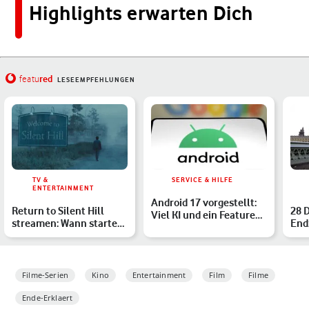
Highlights erwarten Dich
red
featu
LESEEMPFEHLUNGEN
TV &
SERVICE & HILFE
ENTERTAINMENT
Android 17 vorgestellt:
Return to Silent Hill
28 
Viel KI und ein Feature
streamen: Wann startet
End
mit Apple-Feeling
der Horrorfilm im He…
Cil
Filme-Serien
Kino
Entertainment
Film
Filme
Ende-Erklaert