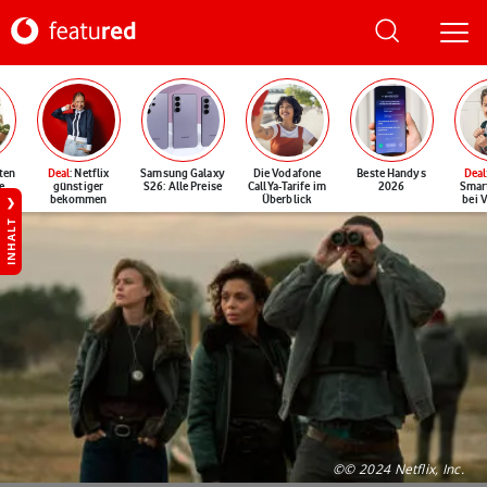
ten
Deal
: Netflix
Samsung Galaxy
Die Vodafone
Beste Handys
Deal
e
günstiger
S26: Alle Preise
CallYa-Tarife im
2026
Smar
bekommen
Überblick
bei 
INHALT
©© 2024 Netflix, Inc.