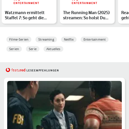
ENTERTAINMENT
ENTERTAINMENT
Watzmann ermittelt
The Running Man (2025)
Reac
Staffel 7: So geht die
streamen: So holst Du
geht
Alpen-Krimiserie im
Dir den Actionkrache…
Pri
Ers…
Filme-Serien
Streaming
Netflix
Entertainment
Serien
Serie
Aktuelles
red
featu
LESEEMPFEHLUNGEN