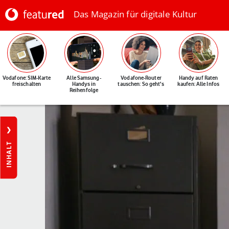
Das Magazin für digitale Kultur
Vodafone: SIM-Karte
Alle Samsung-
Vodafone-Router
Handy auf Raten
freischalten
Handys in
tauschen: So geht's
kaufen: Alle Infos
Reihenfolge
INHALT