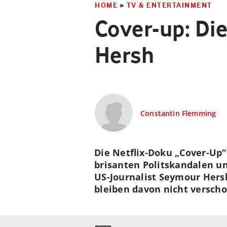
HOME
»
TV & ENTERTAINMENT
Cover-up: Di
Hersh
Constantin Flemming
Die Netflix-Doku „Cover-Up
brisanten Politskandalen u
US-Journalist Seymour Hers
bleiben davon nicht verscho