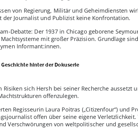
ssen von Regierung, Militär und Geheimdiensten wir
 der Journalist und Publizist keine Konfrontation.
eam-Debatte: Der 1937 in Chicago geborene Seymour
 Machtsysteme mit großer Präzision. Grundlage si
nymen Informant:innen.
e Geschichte hinter der Dokuserie
 Risiken sich Hersh bei seiner Recherche aussetzt u
Machtstrukturen offenzulegen.
rten Regisseurin Laura Poitras („Citizenfour“) und 
ngsjournalist offen über seine eigene Verletzlichkei
d Verschwörungen von weltpolitischer und gesellsc