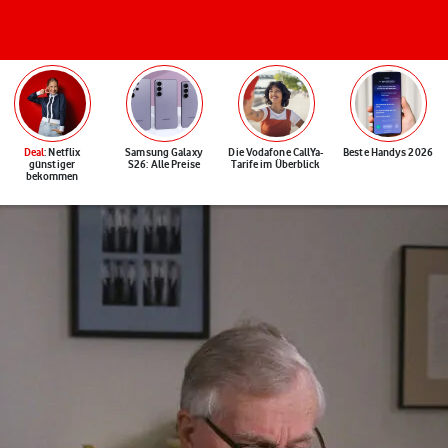
Deal
: Netflix
Samsung Galaxy
Die Vodafone CallYa-
Beste Handys 2026
günstiger
S26: Alle Preise
Tarife im Überblick
bekommen