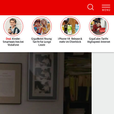
Deal
: Kinder-
GigaMobil Young:
iPhone 18: Release &
GigaCube-Tarife:
Smartwatches bei
Tarife für junge
mehr im Überblick
Highspeed-Internet
Vodafone
Leute