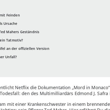
 mit Feinden
ls Ursache
 Ted Mahers Geständnis
e ein Tatmotiv?
fel an der offiziellen Version
er Unfall?
n
tlicht Netflix die Dokumentation „Mord in Monaco“.
Todesfall: den des Multimilliardärs Edmond J. Safra
sam mit einer Krankenschwester in einem brennend
ächtige: sein Pfleger Ted Maher. Hier erfährst Du di