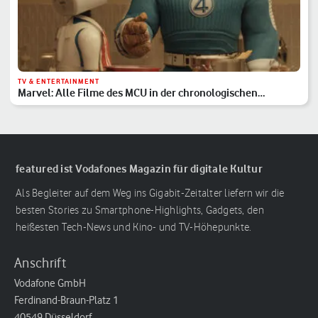
TV & ENTERTAINMENT
Marvel: Alle Filme des MCU in der chronologischen
Reihenfolge
featured ist Vodafones Magazin für digitale Kultur
Als Begleiter auf dem Weg ins Gigabit-Zeitalter liefern wir die
besten Stories zu Smartphone-Highlights, Gadgets, den
heißesten Tech-News und Kino- und TV-Höhepunkte.
Anschrift
Vodafone GmbH
Ferdinand-Braun-Platz 1
40549 Düsseldorf