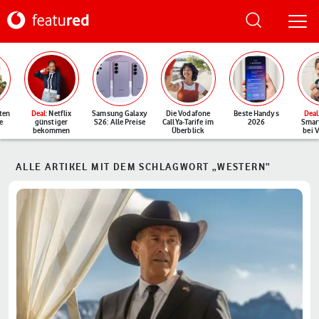
ten
Deal
: Netflix
Samsung Galaxy
Die Vodafone
Beste Handys
Deal
e
günstiger
S26: Alle Preise
CallYa-Tarife im
2026
Smar
bekommen
Überblick
bei 
ALLE ARTIKEL MIT DEM SCHLAGWORT „WESTERN“