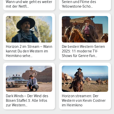
Wann und wie geht es weiter
Serien und Filme des
mit der Netfl…
Yellowstone-Schö…
Horizon 2 im Stream – Wann
Die besten Western-Serien
kannst Du den Western im
2025: 11 moderne TV-
Heimkino sehe…
Shows für Genre-Fan…
Dark Winds – Der Wind des
Horizon streamen: Der
Bösen Staffel 3: Alle Infos
Western von Kevin Costner
zur Western…
im Heimkino