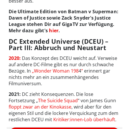
besser aus.
Die Ultimate Edition von Batman v Superman:
Dawn of Justice sowie Zack Snyder's Justice
League stehen Dir auf GigaTV zur Verfügung.
Mehr dazu gibt's
hier
.
DC Extended Universe (DCEU) –
Part III: Abbruch und Neustart
2020:
Das Konzept des DCEU weicht auf. Verweise
auf andere DC-Filme gibt es nur durch schwache
Bezüge. In
„Wonder Woman 198
4
“
erinnert gar
nichts mehr an ein zusammenhängendes
Filmuniversum.
2021:
DC zieht Konsequenzen. Die lose
Fortsetzung „
The Suicide Squad
“ von James Gunn
floppt zwar an der Kinokasse
, wird aber für den
eigenen Stil und die lockere Verquickung zum dem
restlichen DCEU mit
Kritiker:innen-Lob überhäuft
.