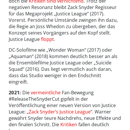
doch die
Kritiken sind vernichtend
. Trotz der
negativen Resonanz bleibt Zack Snyder Regisseur
für das Megaprojekt „Justice League“ (2017).
Vorerst. Persönliche Umstände zwingen ihn dazu,
die Regie an Joss Whedon zu übergeben, der das
Konzept seines Vorgängers auf den Kopf stellt.
Justice League
floppt
.
DC-Solofilme wie „Wonder Woman“ (2017) oder
„Aquaman“ (2018) kommen deutlich besser an als
die Ensemblefilme Justice League oder „Suicide
Squad“ (2016). Das liegt vermutlich auch daran,
dass das Studio weniger in den Endschnitt
eingreift.
2021:
Die
vermeintliche
Fan-Bewegung
#ReleaseTheSnyderCut gipfelt in der
Veröffentlichung einer neuen Version von Justice
League: „
Zack Snyder’s Justice League
“. Warner
gewährt Snyder teure Nachdrehs, neue Effekte und
den finalen Schnitt. Die
Kritiken
fallen deutlich