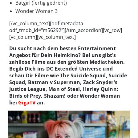
Batgirl (fertig gedreht)
Wonder Woman 3
[/vc_column_text][odf-metadata
odf_tmdb_id="m56292"][/um_accordion][vc_row]
[vc_column][vc_column_text]
Du sucht nach dem besten Entertainment-
Angebot für Dein Heimkino? Bei uns gibt's
zahllose Filme aus den größten Mediatheken.
Begib Dich ins DC Extended Universe und
schau Dir Filme wie The Suicide Squad, Suicide
Squad, Batman v Superman, Zack Snyder's
Justice League, Man of Steel, Harley Quinn:
Birds of Prey, Shazam! oder Wonder Woman
bei
GigaTV
an.