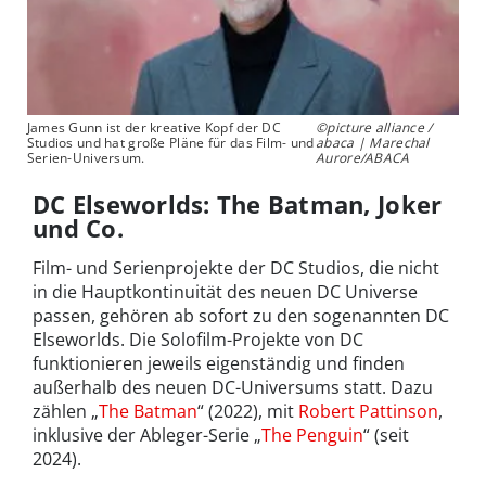
James Gunn ist der kreative Kopf der DC
©picture alliance /
Studios und hat große Pläne für das Film- und
abaca | Marechal
Serien-Universum.
Aurore/ABACA
DC Elseworlds: The Batman, Joker
und Co.
Film- und Serienprojekte der DC Studios, die nicht
in die Hauptkontinuität des neuen DC Universe
passen, gehören ab sofort zu den sogenannten DC
Elseworlds. Die Solofilm-Projekte von DC
funktionieren jeweils eigenständig und finden
außerhalb des neuen DC-Universums statt. Dazu
zählen „
The Batman
“ (2022), mit
Robert Pattinson
,
inklusive der Ableger-Serie „
The Penguin
“ (seit
2024).