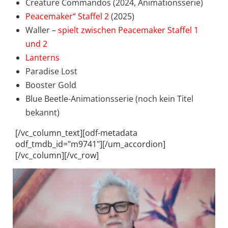
Creature Commandos (2024, Animationsserie)
Peacemaker“ Staffel 2
(2025)
Waller –
spielt zwischen Peacemaker Staffel 1
und 2
Lanterns
Paradise Lost
Booster Gold
Blue Beetle-Animationsserie (noch kein Titel
bekannt)
[/vc_column_text][odf-metadata
odf_tmdb_id="m9741"][/um_accordion]
[/vc_column][/vc_row]