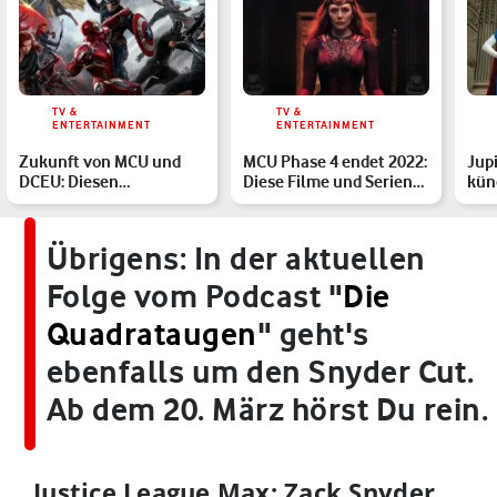
TV &
TV &
ENTERTAINMENT
ENTERTAINMENT
Zukunft von MCU und
MCU Phase 4 endet 2022:
Jupi
DCEU: Diesen
Diese Filme und Serien
kün
Herausforderungen
erwarten uns noch
Sup
müssen sich Ma…
Übrigens: In der aktuellen
Folge vom Podcast "
Die
Quadrataugen
" geht's
ebenfalls um den Snyder Cut.
Ab dem 20. März hörst Du rein.
Justice League Max: Zack Snyder