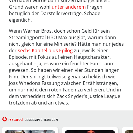
Vorhaben wurde dann kurzerhand gecancelt.
Grund waren wohl
unter anderem
Fragen
bezüglich der Darstellerverträge. Schade
eigentlich.
Wenn Warner Bros. doch schon Geld für sein
Streamingportal HBO Max ausgibt, warum dann
nicht gleich für eine Miniserie? Hätte man nur jedes
der
sechs Kapitel plus Epilog
zu jeweils einer
Episode, mit Fokus auf einen Hauptcharakter,
ausgebaut – ja, es wäre ein feuchter Fan-Traum
gewesen. So haben wir einen vier Stunden langen
Film. Der springt teilweise genauso hektisch wie
Joss Whedons Fassung zwischen Erzählsträngen,
um nur nicht den roten Faden zu verlieren. Und in
dem verheddert sich Zack Snyder's Justice League
trotzdem ab und an etwas.
red
featu
LESEEMPFEHLUNGEN