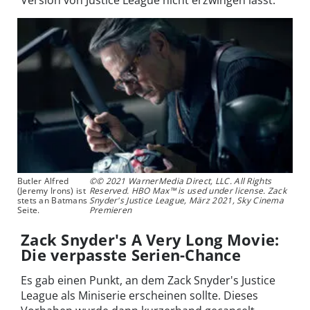
Version von Justice League nicht erzwingen lässt.
Butler Alfred
©© 2021 WarnerMedia Direct, LLC. All Rights
(Jeremy Irons) ist
Reserved. HBO Max™ is used under license. Zack
stets an Batmans
Snyder's Justice League, März 2021, Sky Cinema
Seite.
Premieren
Zack Snyder's A Very Long Movie:
Die verpasste Serien-Chance
Es gab einen Punkt, an dem Zack Snyder's Justice
League als Miniserie erscheinen sollte. Dieses