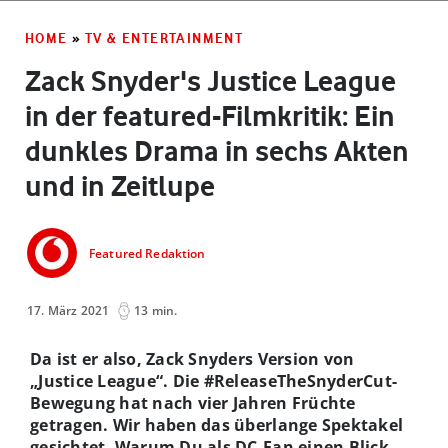
Premieren
HOME
»
TV & ENTERTAINMENT
Zack Snyder's Justice League
in der featured-Filmkritik: Ein
dunkles Drama in sechs Akten
und in Zeitlupe
Featured Redaktion
17. März 2021
13 min.
Da ist er also, Zack Snyders Version von
„Justice League“. Die #ReleaseTheSnyderCut-
Bewegung hat nach vier Jahren Früchte
getragen. Wir haben das überlange Spektakel
gesichtet. Warum Du als DC-Fan einen Blick