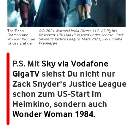
The Flash,
©© 2021 WarnerMedia Direct, LLC. All Rights
Batman und
Reserved. HBO Max™ is used under license. Zack
Wonder Woman
Snyder's Justice League, März 2021, Sky Cinema
ist das Ziel klar.
Premieren
P.S. Mit
Sky via Vodafone
GigaTV
siehst Du nicht nur
Zack Snyder's Justice League
schon zum US-Start im
Heimkino, sondern auch
Wonder Woman 1984.