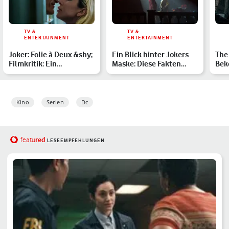
TV &
TV &
ENTERTAINMENT
ENTERTAINMENT
Joker: Folie à Deux &shy;
Ein Blick hinter Jokers
The 
Filmkritik: Ein
Maske: Diese Fakten
Bek
schlechter Scherz
kennst Du noch nicht …
Bat
For
Kino
Serien
Dc
red
featu
LESEEMPFEHLUNGEN