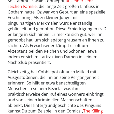
So stammt Oswald Cobblepot
aus einer sehr
reichen Familie
, die lange Zeit großen Einfluss in
Gotham hatte. Oz war von Geburt an eine spezielle
Erscheinung. Als zu kleiner Junge mit
pinguinartigen Merkmalen wurde er ständig
gehänselt und gemobbt. Diese Erniedrigungen fraß
er lange in sich hinein. Er merkte sich gut, wer ihn
gemobbt hat, um sich später grausam an ihnen zu
rächen. Als Erwachsener kämpft er oft um
Akzeptanz bei den Reichen und Schönen, etwa
indem er sich mit attraktiven Damen in seinem
Nachtclub präsentiert.
Gleichzeitig hat Cobblepot oft auch Mitleid mit
Ausgestoßenen, die ihn an seine Vergangenheit
erinnern. So hilft er etwa benachteiligten
Menschen in seinem Bezirk – was ihm
praktischerweise den Ruf eines Gönners einbringt
und von seinen kriminellen Machenschaften
ablenkt. Die Hintergrundgeschichte des Pinguins
kannst Du zum Beispiel in den Comics „
The Killing