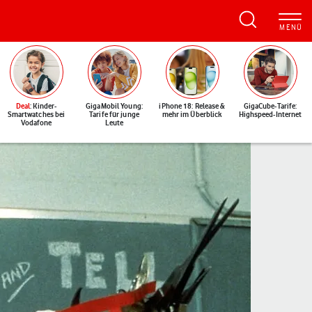
Deal
: Kinder-
GigaMobil Young:
iPhone 18: Release &
GigaCube-Tarife:
Smartwatches bei
Tarife für junge
mehr im Überblick
Highspeed-Internet
Vodafone
Leute