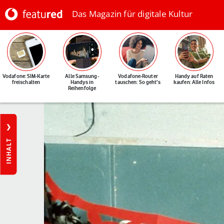
Das Magazin für digitale Kultur
Vodafone: SIM-Karte
Alle Samsung-
Vodafone-Router
Handy auf Raten
freischalten
Handys in
tauschen: So geht's
kaufen: Alle Infos
Reihenfolge
INHALT