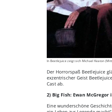
In Beetlejuice zeigt sich Michael Keaton (Mit
Der Horrorspaß Beetlejuice gl
exzentrischer Geist Beetlejui
Cast ab.
2) Big Fish: Ewan McGregor 
Eine wunderschöne Geschichte 
ein Leben zur Legende macht“.