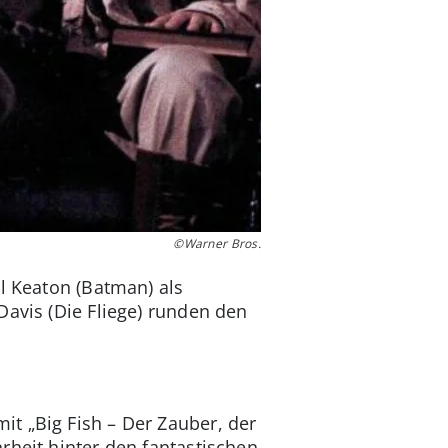
©Warner Bros.
l Keaton (Batman) als
Davis (Die Fliege) runden den
t „Big Fish – Der Zauber, der
rheit hinter den fantastischen