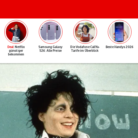
Deal
: Netflix
Samsung Galaxy
Die Vodafone CallYa-
Beste Handys 2026
günstiger
S26: Alle Preise
Tarife im Überblick
bekommen