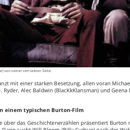
te) von seiner verrückten Seite.
änzt mit einer starken Besetzung, allen voran Michae
ce. Ryder, Alec Baldwin (BlacKkKlansman) und Geena 
in einem typischen Burton-Film
über das Geschichtenerzählen präsentiert Burton mi
 Darin sucht Will Bloom (Billy Cudrup) nach der Wah