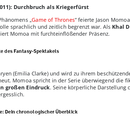
011): Durchbruch als Kriegerfürst
O-Phänomens „
Game of Thrones
“ feierte Jason Momo
lle sprachlich und zeitlich begrenzt war. Als
Khal D
ert Momoa mit furchteinflößender Präsenz.
te des Fantasy-Spektakels
aryen (Emilia Clarke) und wird zu ihrem beschützen
eut. Momoa spricht in der Serie überwiegend die fi
n großen Eindruck
. Seine körperliche Darstellung 
rgesslich.
: Dein chronologischer Überblick