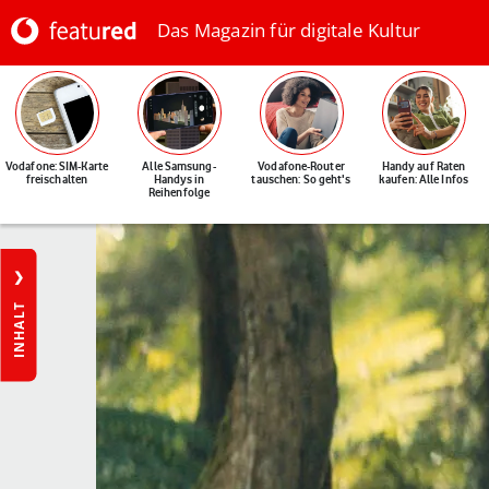
Das Magazin für digitale Kultur
Vodafone: SIM-Karte
Alle Samsung-
Vodafone-Router
Handy auf Raten
freischalten
Handys in
tauschen: So geht's
kaufen: Alle Infos
Reihenfolge
INHALT