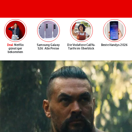
Deal
: Netflix
Samsung Galaxy
Die Vodafone CallYa-
Beste Handys 2026
günstiger
S26: Alle Preise
Tarife im Überblick
bekommen