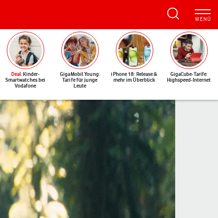
Deal
: Kinder-
GigaMobil Young:
iPhone 18: Release &
GigaCube-Tarife:
Smartwatches bei
Tarife für junge
mehr im Überblick
Highspeed-Internet
Vodafone
Leute