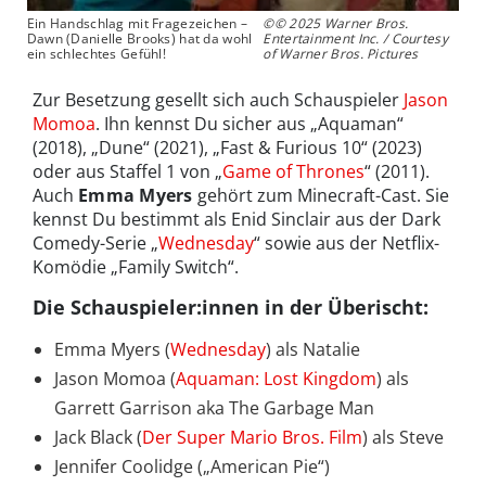
Ein Handschlag mit Fragezeichen –
©© 2025 Warner Bros.
Dawn (Danielle Brooks) hat da wohl
Entertainment Inc. / Courtesy
ein schlechtes Gefühl!
of Warner Bros. Pictures
Zur Besetzung gesellt sich auch Schauspieler
Jason
Momoa
. Ihn kennst Du sicher aus „Aquaman“
(2018), „Dune“ (2021), „Fast & Furious 10“ (2023)
oder aus Staffel 1 von „
Game of Thrones
“ (2011).
Auch
Emma Myers
gehört zum Minecraft-Cast. Sie
kennst Du bestimmt als Enid Sinclair aus der Dark
Comedy-Serie „
Wednesday
“ sowie aus der Netflix-
Komödie „Family Switch“.
Die Schauspieler:innen in der Überischt:
Emma Myers (
Wednesday
) als Natalie
Jason Momoa (
Aquaman: Lost Kingdom
) als
Garrett Garrison aka The Garbage Man
Jack Black (
Der Super Mario Bros. Film
) als Steve
Jennifer Coolidge („American Pie“)