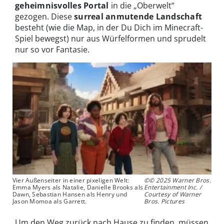
geheimnisvolles Portal
in die „Oberwelt“
gezogen. Diese
surreal anmutende Landschaft
besteht (wie die Map, in der Du Dich im Minecraft-
Spiel bewegst) nur aus Würfelformen und sprudelt
nur so vor Fantasie.
Vier Außenseiter in einer pixeligen Welt:
©© 2025 Warner Bros.
Emma Myers als Natalie, Danielle Brooks als
Entertainment Inc. /
Dawn, Sebastian Hansen als Henry und
Courtesy of Warner
Jason Momoa als Garrett.
Bros. Pictures
Um den Weg zurück nach Hause zu finden, müssen