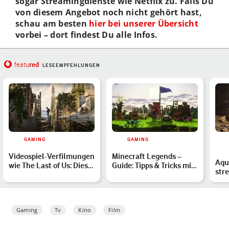
sogar Streamingdienste wie Netflix zu. Falls Du
von diesem Angebot noch nicht gehört hast,
schau am besten
hier bei unserer Übersicht
vorbei – dort findest Du alle Infos.
red
featu
LESEEMPFEHLUNGEN
GAMING
GAMING
Videospiel-Verfilmungen
Minecraft Legends –
Aqu
wie The Last of Us: Diese
Guide: Tipps & Tricks mit
str
solltest Du ken…
Erklärung
kan
Gaming
Tv
Kino
Film