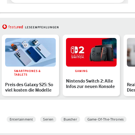
red
featu
LESEEMPFEHLUNGEN
SMARTPHONES &
GAMING
TABLETS
Nintendo Switch 2: Alle
Preis des Galaxy S25: So
Rea
Infos zur neuen Konsole
viel kosten die Modelle
Die
ver
Entertainment
Serien
Buecher
Game-Of-The-Thrones