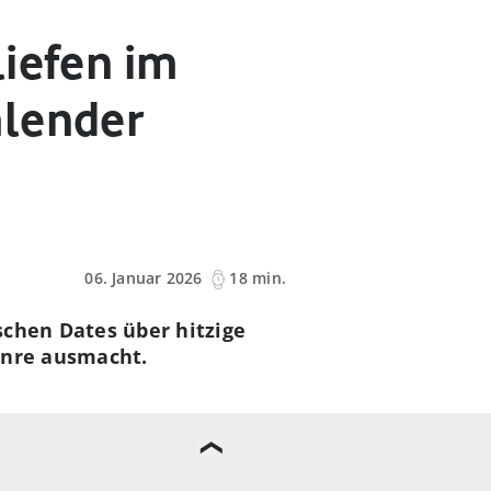
liefen im
alender
06. Januar 2026
18 min.
schen Dates über hitzige
enre ausmacht.