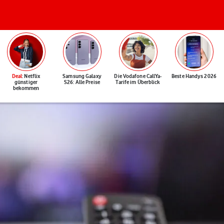
Deal
: Netflix
Samsung Galaxy
Die Vodafone CallYa-
Beste Handys 2026
günstiger
S26: Alle Preise
Tarife im Überblick
bekommen