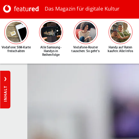
Das Magazin für digitale Kultur
Vodafone: SIM-Karte
Alle Samsung-
Vodafone-Router
Handy auf Raten
freischalten
Handys in
tauschen: So geht's
kaufen: Alle Infos
Reihenfolge
INHALT