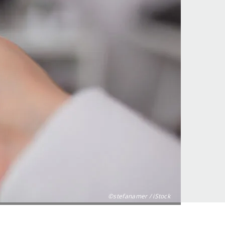
©stefanamer / iStock