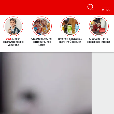
Deal
: Kinder-
GigaMobil Young:
iPhone 18: Release &
GigaCube-Tarife:
Smartwatches bei
Tarife für junge
mehr im Überblick
Highspeed-Internet
Vodafone
Leute