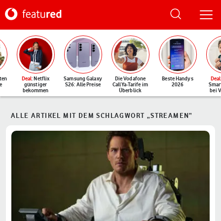
ten
Deal
: Netflix
Samsung Galaxy
Die Vodafone
Beste Handys
Deal
e
günstiger
S26: Alle Preise
CallYa-Tarife im
2026
Smar
bekommen
Überblick
bei 
ALLE ARTIKEL MIT DEM SCHLAGWORT „STREAMEN“