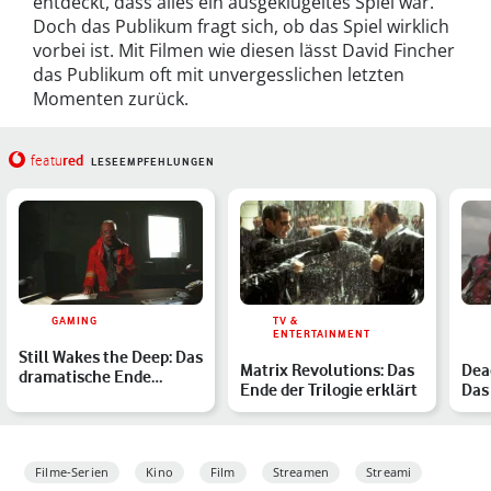
entdeckt, dass alles ein ausgeklügeltes Spiel war.
Doch das Publikum fragt sich, ob das Spiel wirklich
vorbei ist. Mit Filmen wie diesen lässt David Fincher
das Publikum oft mit unvergesslichen letzten
Momenten zurück.
red
featu
LESEEMPFEHLUNGEN
GAMING
TV &
ENTERTAINMENT
Still Wakes the Deep: Das
Matrix Revolutions: Das
Dea
dramatische Ende
Ende der Trilogie erklärt
Das
erklärt – Selbstopfer …
Wol
Geh
Filme-Serien
Kino
Film
Streamen
Streami