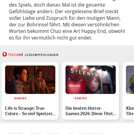
des Spiels, doch dieses Mal ist die gesamte
Gefühlslage anders: Der vorgelesene Brief steckt
voller Liebe und Zuspruch für den mutigen Mann,
der zur Bohrinsel fährt. Mit diesen versöhnlichen
Worten bekommt Chaz eine Art Happy End, obwohl
es für ihn vermutlich nicht gut endet.
red
featu
LESEEMPFEHLUNGEN
GAMING
GAMING
Life is Strange: True
Die besten Horror-
Xbo
Colors – So viel Spielzeit
Games 2026: Diese Titel
Tite
und Umfang erwar…
musst Du kennen
ver
Mär