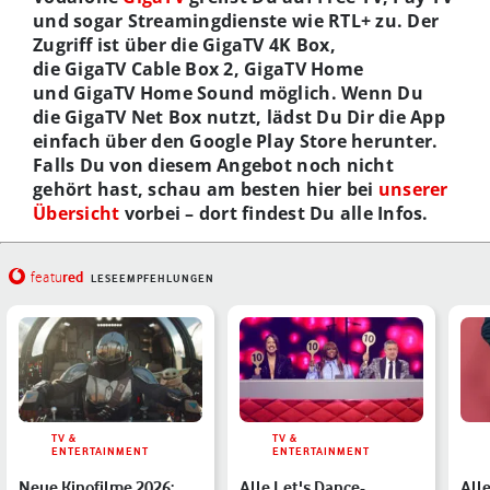
und sogar Streamingdienste wie RTL+ zu. Der
Zugriff ist über die GigaTV 4K Box,
die GigaTV Cable Box 2, GigaTV Home
und GigaTV Home Sound möglich. Wenn Du
die GigaTV Net Box nutzt, lädst Du Dir die App
einfach über den Google Play Store herunter.
Falls Du von diesem Angebot noch nicht
gehört hast, schau am besten hier bei
unserer
Übersicht
vorbei – dort findest Du alle Infos.
red
featu
LESEEMPFEHLUNGEN
TV &
TV &
ENTERTAINMENT
ENTERTAINMENT
Neue Kinofilme 2026:
Alle Let's Dance-
All