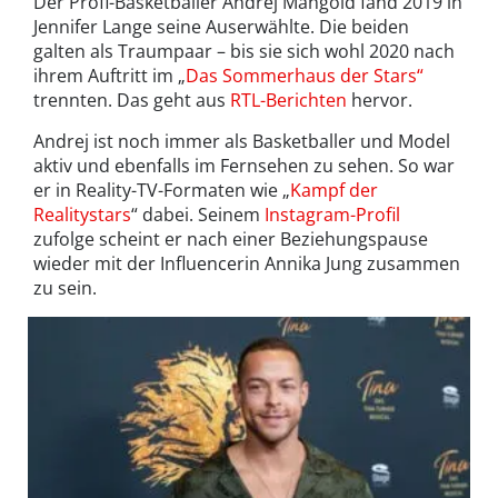
Der Profi-Basketballer Andrej Mangold fand 2019 in
Jennifer Lange seine Auserwählte. Die beiden
galten als Traumpaar – bis sie sich wohl 2020 nach
ihrem Auftritt im „
Das Sommerhaus der Stars“
trennten. Das geht aus
RTL-Berichten
hervor.
Andrej ist noch immer als Basketballer und Model
aktiv und ebenfalls im Fernsehen zu sehen. So war
er in Reality-TV-Formaten wie „
Kampf der
Realitystars
“ dabei. Seinem
Instagram-Profil
zufolge scheint er nach einer Beziehungspause
wieder mit der Influencerin Annika Jung zusammen
zu sein.