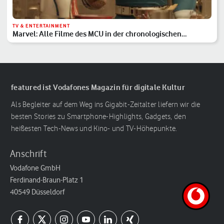
TV & ENTERTAINMENT
Marvel: Alle Filme des MCU in der chronologischen
Reihenfolge
featured ist Vodafones Magazin für digitale Kultur
Als Begleiter auf dem Weg ins Gigabit-Zeitalter liefern wir die
besten Stories zu Smartphone-Highlights, Gadgets, den
heißesten Tech-News und Kino- und TV-Höhepunkte.
Anschrift
Vodafone GmbH
Ferdinand-Braun-Platz 1
40549 Düsseldorf