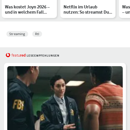
Was kostet Joyn 2026 –
Netflix im Urlaub
Was
und in welchem Fall
nutzen: So streamst Du
– u
lohnt sich das Abo?
im Ausland
sich
Streaming
Rtl
red
featu
LESEEMPFEHLUNGEN