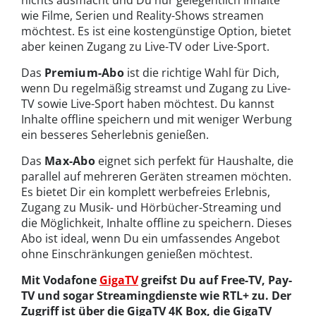
nichts ausmacht und Du nur gelegentlich Inhalte
wie Filme, Serien und Reality-Shows streamen
möchtest. Es ist eine kostengünstige Option, bietet
aber keinen Zugang zu Live-TV oder Live-Sport.
Das
Premium-Abo
ist die richtige Wahl für Dich,
wenn Du regelmäßig streamst und Zugang zu Live-
TV sowie Live-Sport haben möchtest. Du kannst
Inhalte offline speichern und mit weniger Werbung
ein besseres Seherlebnis genießen.
Das
Max-Abo
eignet sich perfekt für Haushalte, die
parallel auf mehreren Geräten streamen möchten.
Es bietet Dir ein komplett werbefreies Erlebnis,
Zugang zu Musik- und Hörbücher-Streaming und
die Möglichkeit, Inhalte offline zu speichern. Dieses
Abo ist ideal, wenn Du ein umfassendes Angebot
ohne Einschränkungen genießen möchtest.
Mit Vodafone
GigaTV
greifst Du auf Free-TV, Pay-
TV und sogar Streamingdienste wie RTL+ zu. Der
Zugriff ist über die GigaTV 4K Box, die GigaTV