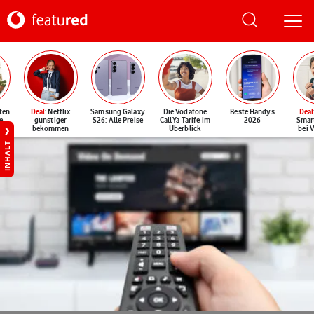
ten
Deal
: Netflix
Samsung Galaxy
Die Vodafone
Beste Handys
Deal
e
günstiger
S26: Alle Preise
CallYa-Tarife im
2026
Smar
bekommen
Überblick
bei 
INHALT