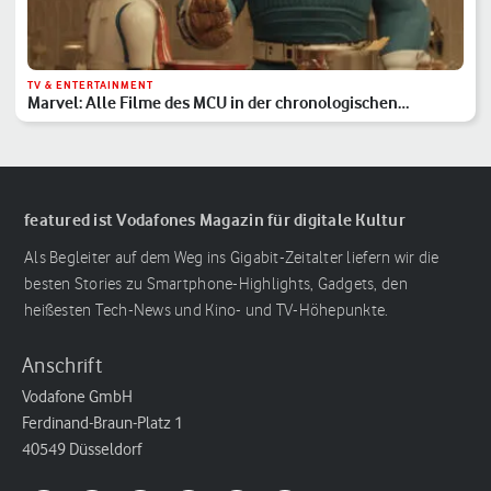
TV & ENTERTAINMENT
Marvel: Alle Filme des MCU in der chronologischen
Reihenfolge
featured ist Vodafones Magazin für digitale Kultur
Als Begleiter auf dem Weg ins Gigabit-Zeitalter liefern wir die
besten Stories zu Smartphone-Highlights, Gadgets, den
heißesten Tech-News und Kino- und TV-Höhepunkte.
Anschrift
Vodafone GmbH
Ferdinand-Braun-Platz 1
40549 Düsseldorf