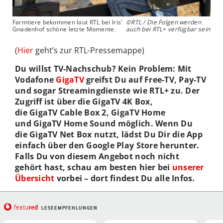
Farmtiere bekommen laut RTL bei Iris'
©RTL / Die Folgen werden
Gnadenhof schöne letzte Momente.
auch bei RTL+ verfügbar sein
(
Hier
geht’s zur RTL-Pressemappe)
Du willst TV-Nachschub? Kein Problem: Mit
Vodafone
GigaTV
greifst Du auf Free-TV, Pay-TV
und sogar Streamingdienste wie RTL+ zu. Der
Zugriff ist über die GigaTV 4K Box,
die GigaTV Cable Box 2, GigaTV Home
und GigaTV Home Sound möglich. Wenn Du
die GigaTV Net Box nutzt, lädst Du Dir die App
einfach über den Google Play Store herunter.
Falls Du von diesem Angebot noch nicht
gehört hast, schau am besten hier bei
unserer
Übersicht
vorbei – dort findest Du alle Infos.
red
featu
LESEEMPFEHLUNGEN