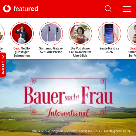
ten
Deal
: Netflix
Samsung Galaxy
Die Vodafone
Beste Handys
Deal
e
günstiger
S26: Alle Preise
CallYa-Tarife im
2026
Smar
bekommen
Überblick
bei 
INHALT
©RTL / Die Folgen werden auch bei RTL+ verfügbar sein