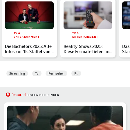
TV &
TV &
ENTERTAINMENT
ENTERTAINMENT
Die Bachelors 2025: Alle
Reality-Shows 2025:
Das
Infos zur 15. Staffel von
Diese Formate liefen im
Star
„Der Bachelor“…
vergangenen Jahr – de…
ein
Streaming
Tv
Fernseher
Rtl
red
featu
LESEEMPFEHLUNGEN