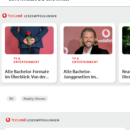
red
featu
LESEEMPFEHLUNGEN
TV &
TV &
ENTERTAINMENT
ENTERTAINMENT
Alle Bachelor-Formate
Alle Bachelor-
Real
im Überblick: Von der
Junggesellen im
Die
Rose bis zur Halskett…
Überblick: Wer verteilte
sind
die Rosen …
Rtl
Reality-Shows
red
featu
LESEEMPFEHLUNGEN