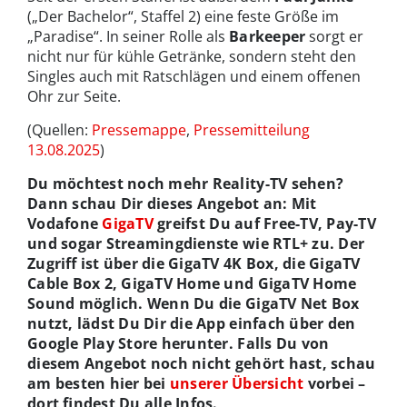
(„Der Bachelor“, Staffel 2) eine feste Größe im
„Paradise“. In seiner Rolle als
Barkeeper
sorgt er
nicht nur für kühle Getränke, sondern steht den
Singles auch mit Ratschlägen und einem offenen
Ohr zur Seite.
(Quellen:
Pressemappe
,
Pressemitteilung
13.08.2025
)
Du möchtest noch mehr Reality-TV sehen?
Dann schau Dir dieses Angebot an: Mit
Vodafone
GigaTV
greifst Du auf Free-TV, Pay-TV
und sogar Streamingdienste wie RTL+ zu. Der
Zugriff ist über die GigaTV 4K Box, die GigaTV
Cable Box 2, GigaTV Home und GigaTV Home
Sound möglich. Wenn Du die GigaTV Net Box
nutzt, lädst Du Dir die App einfach über den
Google Play Store herunter. Falls Du von
diesem Angebot noch nicht gehört hast, schau
am besten hier bei
unserer Übersicht
vorbei –
dort findest Du alle Infos.