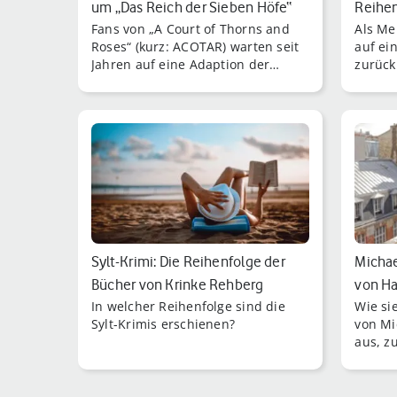
um „Das Reich der Sieben Höfe“
Reihen
Fans von „A Court of Thorns and
Als Me
als…
Roses“ (kurz: ACOTAR) warten seit
auf ei
Jahren auf eine Adaption der
zurück:
Fantasy-Buchreihe von Sarah J.
richti
Maas.
Kings 
Sylt-Krimi: Die Reihenfolge der
Michae
Bücher von Krinke Rehberg
von Ha
In welcher Reihenfolge sind die
Wie si
Sylt-Krimis erschienen?
von Mi
aus, z
Geschi
Mickey