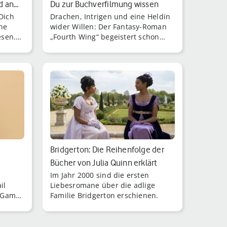
d an…
Du zur Buchverfilmung wissen
 Dich
Drachen, Intrigen und eine Heldin
ne
wider Willen: Der Fantasy-Roman
esen.
„Fourth Wing“ begeistert schon
liest
Millionen Leser:innen – und bald
vielleicht auch Serienfans.
Bridgerton: Die Reihenfolge der
Bücher von Julia Quinn erklärt
Im Jahr 2000 sind die ersten
il
Liebesromane über die adlige
 Games
Familie Bridgerton erschienen.
iner