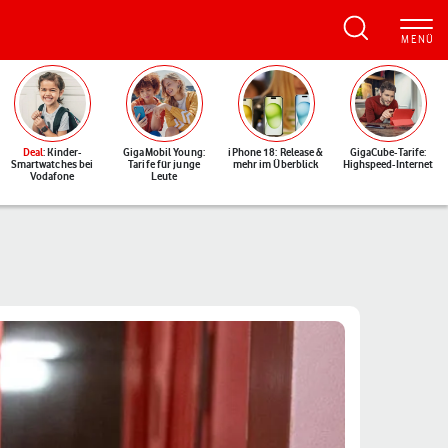
Deal
: Kinder-
GigaMobil Young:
iPhone 18: Release &
GigaCube-Tarife:
Smartwatches bei
Tarife für junge
mehr im Überblick
Highspeed-Internet
Vodafone
Leute