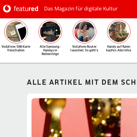
Das Magazin für digitale Kultur
Vodafone: SIM-Karte
Alle Samsung-
Vodafone-Router
Handy auf Raten
freischalten
Handys in
tauschen: So geht's
kaufen: Alle Infos
Reihenfolge
ALLE ARTIKEL MIT DEM SC