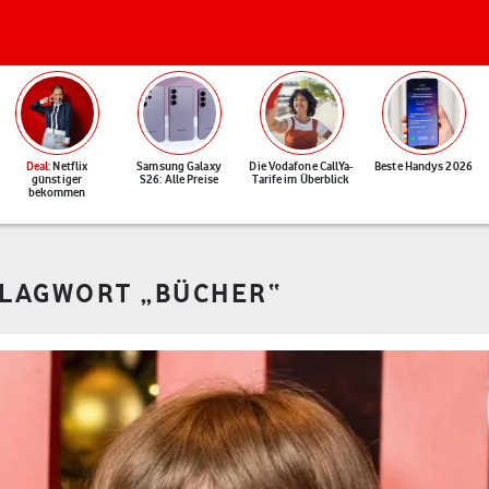
Deal
: Netflix
Samsung Galaxy
Die Vodafone CallYa-
Beste Handys 2026
günstiger
S26: Alle Preise
Tarife im Überblick
bekommen
HLAGWORT „BÜCHER“