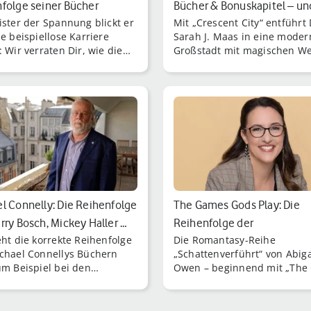
folge seiner Bücher
Bücher & Bonuskapitel – un
ister der Spannung blickt er
Mit „Crescent City“ entführt
ne beispiellose Karriere
Sarah J. Maas in eine moder
 Wir verraten Dir, wie die
Großstadt mit magischen W
ge Reihenfolge von Stephen
Doch in welcher Reihenfolge 
Bücher aussieht.
Du die Fantasy-Bücher und
Bonuskapitel?
l Connelly: Die Reihenfolge
The Games Gods Play: Die
rry Bosch, Mickey Haller …
Reihenfolge der
eht die korrekte Reihenfolge
Die Romantasy-Reihe
Schattenverführt-Bände v…
chael Connellys Büchern
„Schattenverführt“ von Abiga
um Beispiel bei den
Owen – beginnend mit „The
chten über Harry Bosch und
Gods Play“ – begeistert mit e
 Haller?
Mischung aus g [...]