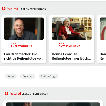
red
featu
LESEEMPFEHLUNGEN
TV &
TV &
ENTERTAINMENT
ENTERTAINMENT
Cay Rademacher: Die
Donna Leon: Die
Dan 
richtige Reihenfolge von
Reihenfolge ihrer Bücher
Rei
Roger Blanc & Co.
& Filme
Büc
Krimi
Buecher
Reihenfolge
red
featu
LESEEMPFEHLUNGEN