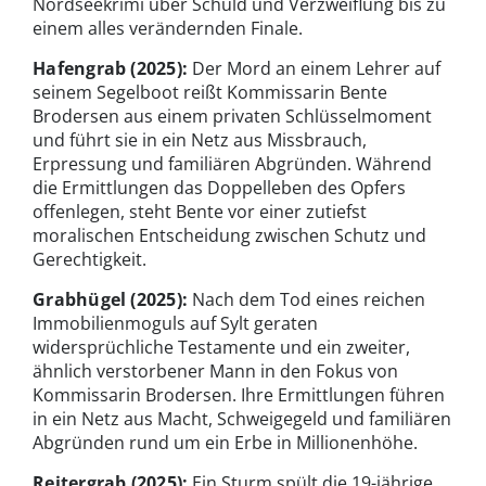
Nordseekrimi über Schuld und Verzweiflung bis zu
einem alles verändernden Finale.
Hafengrab
(2025):
Der Mord an einem Lehrer auf
seinem Segelboot reißt Kommissarin Bente
Brodersen aus einem privaten Schlüsselmoment
und führt sie in ein Netz aus Missbrauch,
Erpressung und familiären Abgründen. Während
die Ermittlungen das Doppelleben des Opfers
offenlegen, steht Bente vor einer zutiefst
moralischen Entscheidung zwischen Schutz und
Gerechtigkeit.
Grabhügel
(2025):
Nach dem Tod eines reichen
Immobilienmoguls auf Sylt geraten
widersprüchliche Testamente und ein zweiter,
ähnlich verstorbener Mann in den Fokus von
Kommissarin Brodersen. Ihre Ermittlungen führen
in ein Netz aus Macht, Schweigegeld und familiären
Abgründen rund um ein Erbe in Millionenhöhe.
Reitergrab
(2025):
Ein Sturm spült die 19-jährige