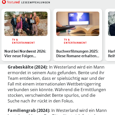
red
featu
LESEEMPFEHLUNGEN
TV &
TV &
ENTERTAINMENT
ENTERTAINMENT
Nord bei Nordwest 2026:
Buchverfilmungen 2025:
Har
Vier neue Folgen
Diese Romane erhalten
Reih
angekündigt – alle Infos
dieses Jahr Serienad…
Fil
Grabeskälte
(2024):
In Westerland wird ein Mann
ermordet in seinem Auto gefunden. Bente und ihr
Team entdecken, dass er spielsüchtig war und der
Fall mit einem internationalen Wettbetrügerring
verbunden sein könnte. Während die Ermittlungen
stocken, verschwindet Bente spurlos, und die
Suche nach ihr rückt in den Fokus.
Familiengrab (2024):
In Westerland wird ein Mann