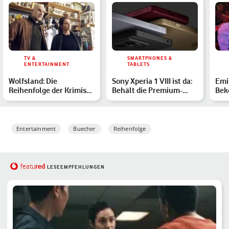
TV &
SMARTPHONES &
ENTERTAINMENT
TABLETS
Wolfsland: Die
Sony Xperia 1 VIII ist da:
Emil
Reihenfolge der Krimis
Behält die Premium-
Bek
mit Yvonne Catterfeld
Reihe ihren Charakt…
Kul
Entertainment
Buecher
Reihenfolge
red
featu
LESEEMPFEHLUNGEN