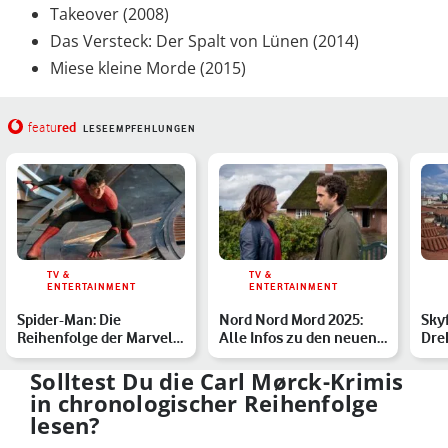
Takeover (2008)
Das Versteck: Der Spalt von Lünen (2014)
Miese kleine Morde (2015)
red
featu
LESEEMPFEHLUNGEN
TV &
TV &
ENTERTAINMENT
ENTERTAINMENT
Spider-Man: Die
Nord Nord Mord 2025:
Skyf
Reihenfolge der Marvel-
Alle Infos zu den neuen
Dre
Filme mit Tom Holland
Folgen
Bon
Übe
Solltest Du die Carl Mørck-Krimis
in chronologischer Reihenfolge
lesen?