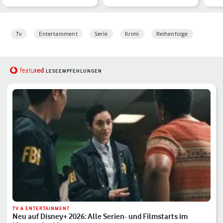
Krimiserie
romantischen ARD-Serie
erkl
Tv
Entertainment
Serie
Krimi
Reihenfolge
red
featu
LESEEMPFEHLUNGEN
TV & ENTERTAINMENT
Neu auf Disney+ 2026: Alle Serien- und Filmstarts im