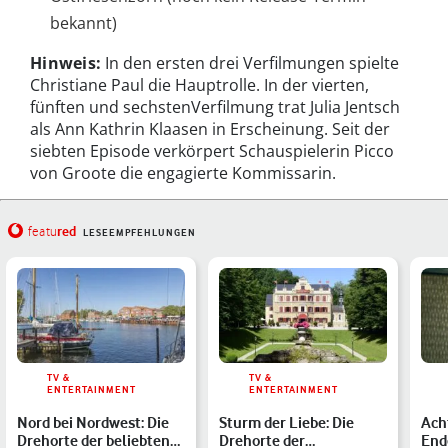
bekannt)
Hinweis:
In den ersten drei Verfilmungen
spielte
Christiane Paul die Hauptrolle. In der vierten,
fünften und sechstenVerfilmung trat Julia Jentsch
als Ann Kathrin Klaasen in Erscheinung. Seit der
siebten Episode verkörpert Schauspielerin Picco
von Groote die engagierte Kommissarin.
red
featu
LESEEMPFEHLUNGEN
TV &
TV &
ENTERTAINMENT
ENTERTAINMENT
Nord bei Nordwest: Die
Sturm der Liebe: Die
Ach
Drehorte der beliebten
Drehorte der
Ende