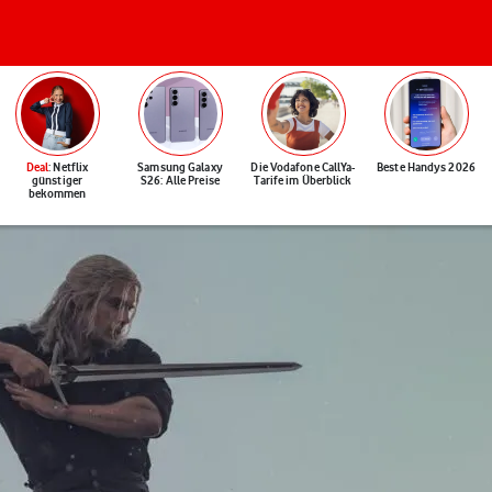
Deal
: Netflix
Samsung Galaxy
Die Vodafone CallYa-
Beste Handys 2026
günstiger
S26: Alle Preise
Tarife im Überblick
bekommen