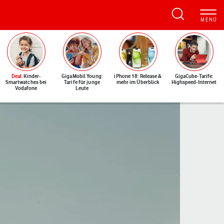
Deal
: Kinder-
GigaMobil Young:
iPhone 18: Release &
GigaCube-Tarife:
Smartwatches bei
Tarife für junge
mehr im Überblick
Highspeed-Internet
Vodafone
Leute