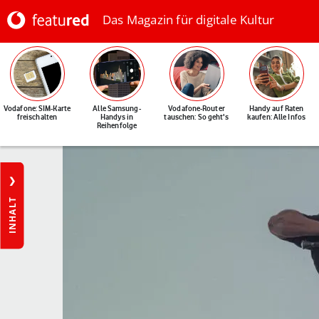
Das Magazin für digitale Kultur
Vodafone: SIM-Karte
Alle Samsung-
Vodafone-Router
Handy auf Raten
freischalten
Handys in
tauschen: So geht's
kaufen: Alle Infos
Reihenfolge
INHALT